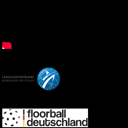
LSB NRW
FD