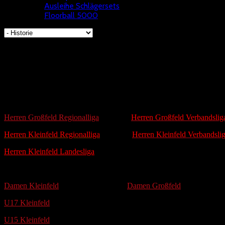
Ausleihe Schlägersets
Floorball 5000
Historie
Hier findet ihr die Historie des Spielbetriebs in NRW:
Herren:
Herren Großfeld Regionalliga
Herren Großfeld Verbandslig
Herren Kleinfeld Regionalliga
Herren Kleinfeld Verbandsli
Herren Kleinfeld Landesliga
Damen:
Damen Kleinfeld
Damen Großfeld
U17 Kleinfeld
U15 Kleinfeld