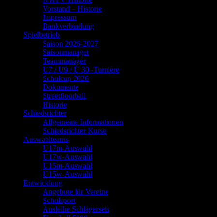
Vorstand – Historie
Impressum
Bankverbindung
Spielbetrieb
Saison 2026-2027
Saisonmanager
Teammanager
U7 / U9 / Ü 30 -Turniere
Schulcup 2026
Dokumente
Streetfloorball
Historie
Schiedsrichter
Allgemeine Informationen
Schiedsrichter Kurse
Auswahlteams
U17m-Auswahl
U17w-Auswahl
U15m-Auswahl
U15w-Auswahl
Entwicklung
Angebote für Vereine
Schulsport
Ausleihe Schlägersets