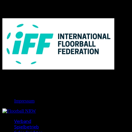
IFF
Links
Rechtliches
Impressum
Verband
Spielbetrieb