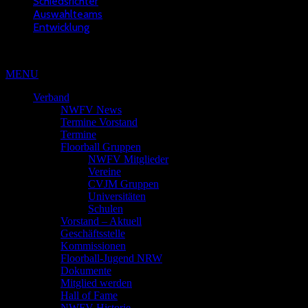
Schiedsrichter
Auswahlteams
Entwicklung
Copyright © 2022 - NWFV
MENU
Verband
NWFV News
Termine Vorstand
Termine
Floorball Gruppen
NWFV Mitglieder
Vereine
CVJM Gruppen
Universitäten
Schulen
Vorstand – Aktuell
Geschäftsstelle
Kommissionen
Floorball-Jugend NRW
Dokumente
Mitglied werden
Hall of Fame
NWFV Historie