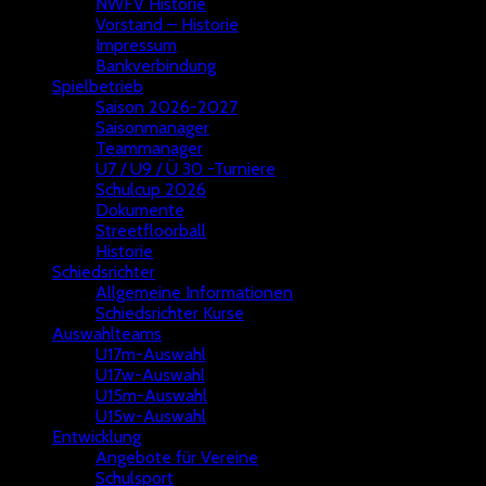
NWFV Historie
Vorstand – Historie
Impressum
Bankverbindung
Spielbetrieb
Saison 2026-2027
Saisonmanager
Teammanager
U7 / U9 / Ü 30 -Turniere
Schulcup 2026
Dokumente
Streetfloorball
Historie
Schiedsrichter
Allgemeine Informationen
Schiedsrichter Kurse
Auswahlteams
U17m-Auswahl
U17w-Auswahl
U15m-Auswahl
U15w-Auswahl
Entwicklung
Angebote für Vereine
Schulsport