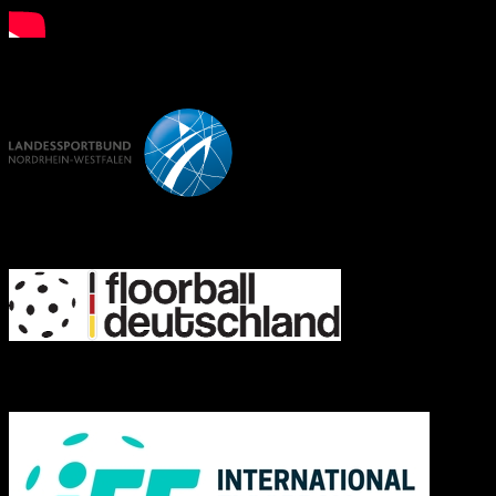
LSB NRW
FD
IFF