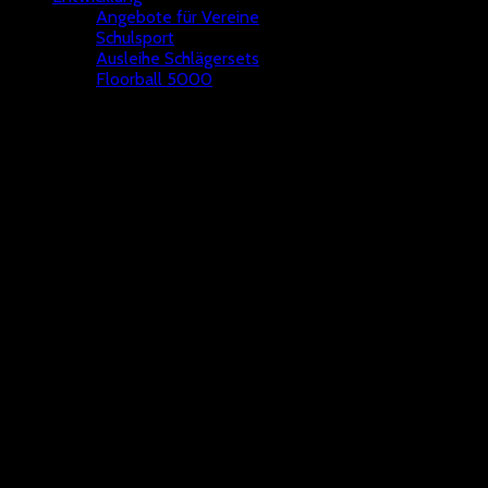
Angebote für Vereine
Schulsport
Ausleihe Schlägersets
Floorball 5000
Kurse 2026
Schiedsrichterkurse 2026
In diesem Jahr haben wir erstmals die Möglichkeit geschaffen, dass
ihr euch selbst für die entsprechenden Kurse über ein
Buchungssystem eintragen könnt. Wählt dazu den entsprechenden
Kurs an einem der folgenden Termine / Orte selbst aus und
registriert euch zur Kursteilnahme.