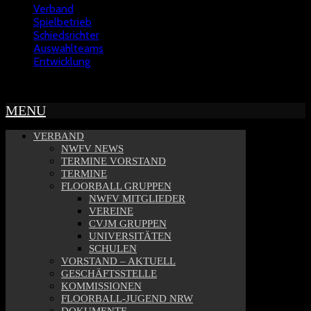
Verband
Spielbetrieb
Schiedsrichter
Auswahlteams
Entwicklung
Copyright © 2022 - NWFV
MENU
VERBAND
NWFV NEWS
TERMINE VORSTAND
TERMINE
FLOORBALL GRUPPEN
NWFV MITGLIEDER
VEREINE
CVJM GRUPPEN
UNIVERSITÄTEN
SCHULEN
VORSTAND – AKTUELL
GESCHÄFTSSTELLE
KOMMISSIONEN
FLOORBALL-JUGEND NRW