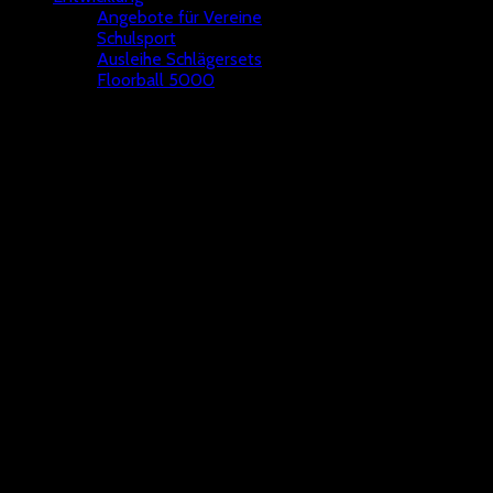
Angebote für Vereine
Schulsport
Ausleihe Schlägersets
Floorball 5000
Streetfloorball
2024 gibt es wieder eine Streetfloorballtour in Deutschland. In
NRW ist am 22.06.2024 Station in Mülheim an der Ruhr, bei den
Dümptener Füchsen.
What is Floorball?