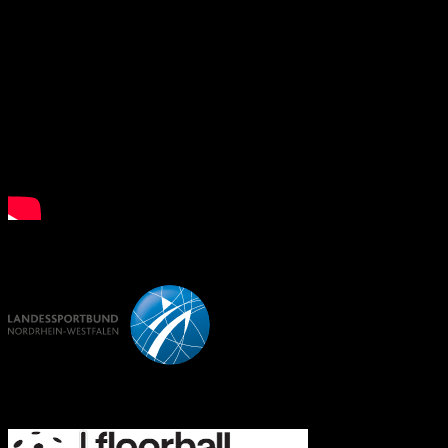
LSB NRW
FD