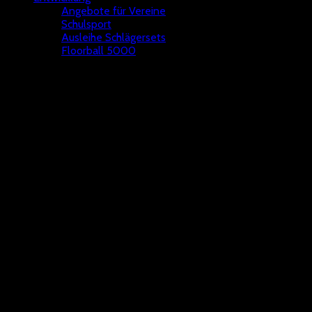
Angebote für Vereine
Schulsport
Ausleihe Schlägersets
Floorball 5000
Hall of Fame
Saison 2022-23
Deutscher Meister | Damen Großfeld |
Dümptener Füchse
Deutscher Meister | U 17 Juniorinnen Kleinfeld |
Dümptener
Füchse
Floorball Deutschland Pokal | Herren Final-4-Teilnahme |
DJK Holzbüttgen
Floorball Deutschland Pokal | Damen Final-4-Teilnahme |
Dümptener Füchse
Saison 2021-22
Deutscher Meister | Herren Großfeld |
DJK Holzbüttgen
Deutscher Meister | Damen Großfeld |
Dümptener Füchse
Deutscher Meister | Damen Kleinfeld |
Dümptener Füchse