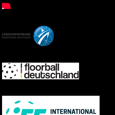
LSB NRW
FD
IFF