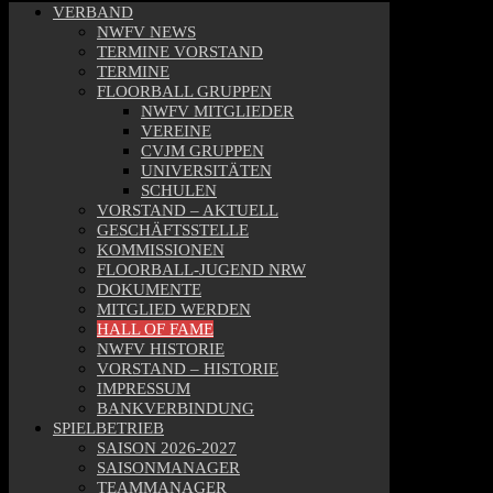
VERBAND
NWFV NEWS
TERMINE VORSTAND
TERMINE
FLOORBALL GRUPPEN
NWFV MITGLIEDER
VEREINE
CVJM GRUPPEN
UNIVERSITÄTEN
SCHULEN
VORSTAND – AKTUELL
GESCHÄFTSSTELLE
KOMMISSIONEN
FLOORBALL-JUGEND NRW
DOKUMENTE
MITGLIED WERDEN
HALL OF FAME
NWFV HISTORIE
VORSTAND – HISTORIE
IMPRESSUM
BANKVERBINDUNG
SPIELBETRIEB
SAISON 2026-2027
SAISONMANAGER
TEAMMANAGER