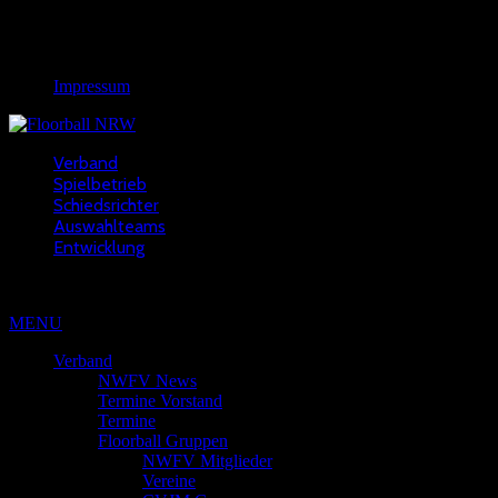
Links
Rechtliches
Impressum
Verband
Spielbetrieb
Schiedsrichter
Auswahlteams
Entwicklung
Copyright © 2022 - NWFV
MENU
Verband
NWFV News
Termine Vorstand
Termine
Floorball Gruppen
NWFV Mitglieder
Vereine