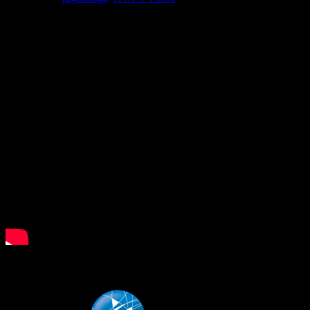
What is Floorball?
LSB NRW