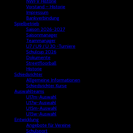
NWFV Historie
Vorstand – Historie
Impressum
Bankverbindung
Spielbetrieb
Saison 2026-2027
Saisonmanager
Teammanager
U7 / U9 / Ü 30 -Turniere
Schulcup 2026
Dokumente
Streetfloorball
Historie
Schiedsrichter
Allgemeine Informationen
Schiedsrichter Kurse
Auswahlteams
U17m-Auswahl
U17w-Auswahl
U15m-Auswahl
U15w-Auswahl
Entwicklung
Angebote für Vereine
Schulsport