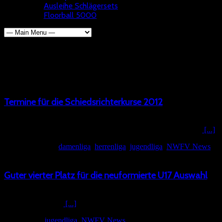
Ausleihe Schlägersets
Floorball 5000
Browsing the "jugendliga" Categ
Termine für die Schiedsrichterkurse 2012
Die Saison 2011/12 ist zwar gerade erst vorbei. Aber bald geht es mi
besucht haben) 02.06.2012 in Bonn 10.06.2012 in Holzbüttgen
[...]
August 31, 2012
damenliga
,
herrenliga
,
jugendliga
,
NWFV News
Guter vierter Platz für die neuformierte U17 Auswahl
Ergebnisse der Westauswahl: Samstag: 12:30 West – Süd 1:7 16:30 No
7 13 12 2. Sachsen
[...]
Juni 4, 2012
jugendliga
,
NWFV News