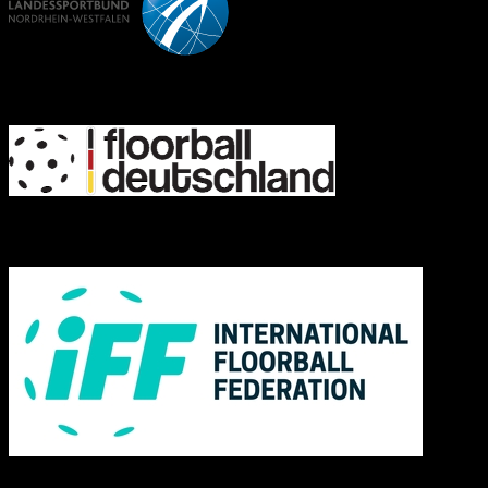
FD
IFF