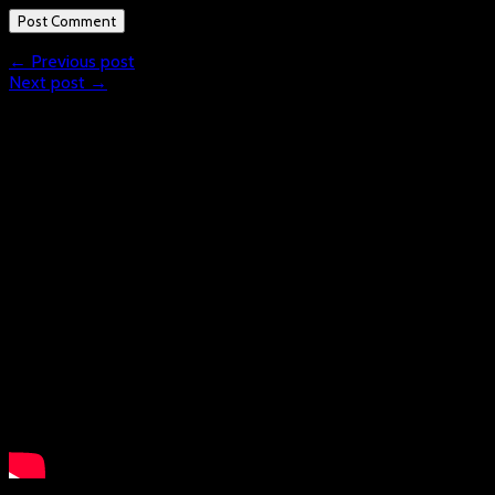
← Previous post
Next post →
What is Floorball?