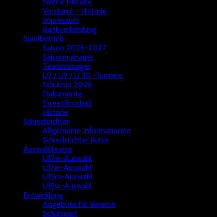
NWFV Historie
Vorstand – Historie
Impressum
Bankverbindung
Spielbetrieb
Saison 2026-2027
Saisonmanager
Teammanager
U7 / U9 / Ü 30 -Turniere
Schulcup 2026
Dokumente
Streetfloorball
Historie
Schiedsrichter
Allgemeine Informationen
Schiedsrichter Kurse
Auswahlteams
U17m-Auswahl
U17w-Auswahl
U15m-Auswahl
U15w-Auswahl
Entwicklung
Angebote für Vereine
Schulsport