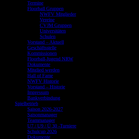
Termine
Floorball Gruppen
NWFV Mitglieder
Vereine
CVJM Gruppen
Universitäten
Schulen
Vorstand – Aktuell
Geschäftsstelle
Kommissionen
Floorball-Jugend NRW
Dokumente
Mitglied werden
Hall of Fame
NWFV Historie
Vorstand – Historie
Impressum
Bankverbindung
Spielbetrieb
Saison 2026-2027
Saisonmanager
Teammanager
U7 / U9 / Ü 30 -Turniere
Schulcup 2026
Dokumente