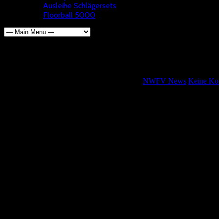
Ausleihe Schlägersets
Floorball 5000
Jugend hat Spielbetrieb aufge
Wolfgang Kötterheinrich
8. November 2021
NWFV News
Keine Ko
In Köln beim TPSK fanden die ersten Jugendspieltage der Saison statt
Die Regionalliga U 13 startete mit einem spannenden Spieltag beim 
DJK Holzbüttgen – SSF Dragons Bonn 9-5
TPSK – Dümptener Füchse 5-11
TPSK – DJK Holzbüttgen 3-4
SSF Dragons Bonn – Dümptener Füchse 7-9
Am Tag darauf spielte die Süd Staffel der U 17 Kleinfeld an gleicher S