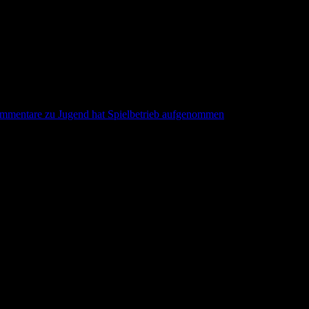
nommen
mmentare
zu Jugend hat Spielbetrieb aufgenommen
, auch in Erkrath hat der TSV Hochdahl einen Spieltag ausgerichtet.
Ausrichter TPSK. Die Ergebnisse vom ersten Spieltag:
telle.