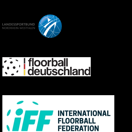
LSB NRW
FD
IFF