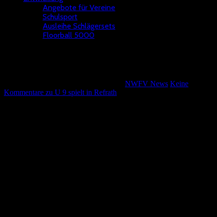
Angebote für Vereine
Schulsport
Ausleihe Schlägersets
Floorball 5000
U 9 spielt in Refrath
Wolfgang Kötterheinrich
5. März 2020
NWFV News
Keine
Kommentare
zu U 9 spielt in Refrath
Sieben Mannschaften kämpfen am Sonntag in Refrath um Tore,
Punkte und Medaillen.
Mit zwei Teams treten die Dümptener Füchse und die SSVg
Heiligenhaus an, dazu kommen Mannschaften aus Bonn,
Holzbüttgen und Refrath.
Im Anschluss soll dann noch das U 17 Qualifikationssspiel
zwischen TV Refrath und SSFBonn stattfinden.
Leave A Response