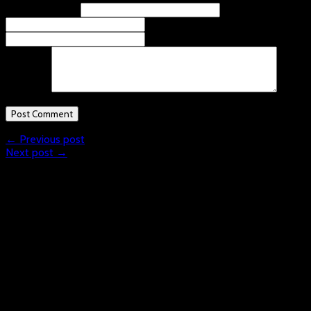
Name
(required)
Email
(required)
Website
Comment
← Previous post
Next post →
What is Floorball?