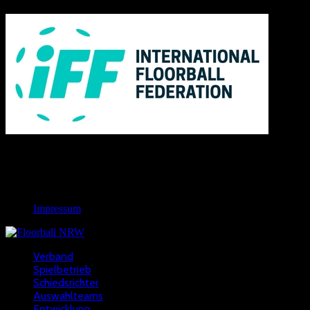
Links
Rechtliches
Impressum
Verband
Spielbetrieb
Schiedsrichter
Auswahlteams
Entwicklung