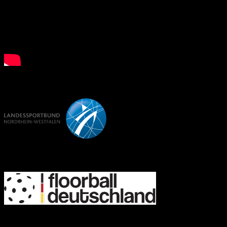
LSB NRW
FD
IFF