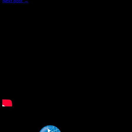
Next post →
What is Floorball?
LSB NRW