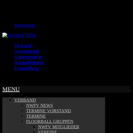
Links
Rechtliches
Impressum
Verband
Spielbetrieb
Schiedsrichter
Auswahlteams
Entwicklung
Copyright © 2022 - NWFV
MENU
VERBAND
NWFV NEWS
TERMINE VORSTAND
TERMINE
FLOORBALL GRUPPEN
NWFV MITGLIEDER
VEREINE