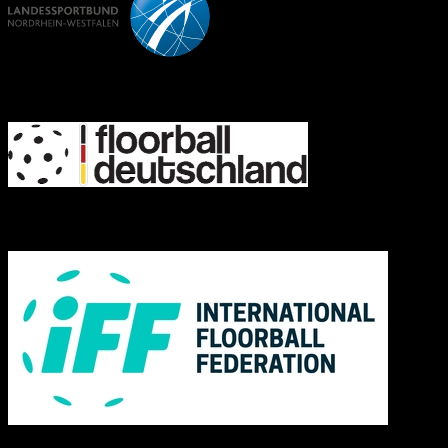
FD
IFF