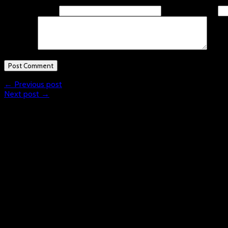
Name
(required)
Email
(required)
Comment
← Previous post
Next post →
What is Floorball?