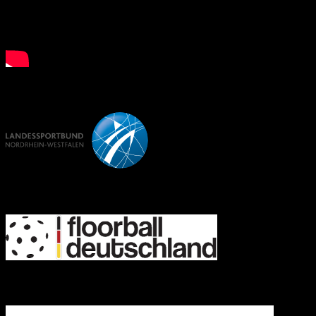
LSB NRW
FD
IFF