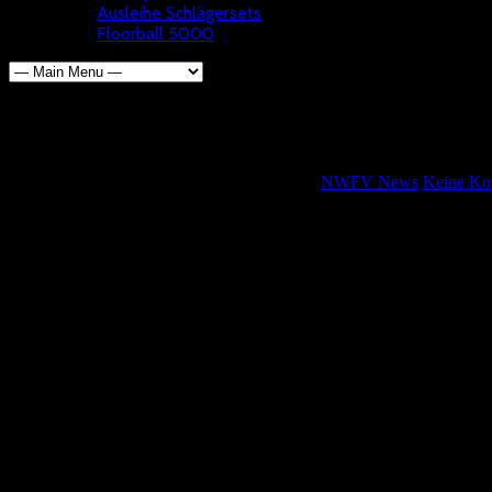
Ausleihe Schlägersets
Floorball 5000
Viel Spielbetrieb am Wochenen
Wolfgang Kötterheinrich
6. November 2019
NWFV News
Keine Ko
Die letzten Ligen starten am Wochenende in den Hallen in NRW.
In Refrath nimmt die Verbandsliga Kleinfeld ihren Spielbetrieb auf. 
Gastgeber TV Refrath und der TKD Duisburg am Start.
Die Regionalliga Damen spielt ihren zweiten Spieltag in Roxel aus.
Auch beide U 13 Ligen sind im Einsatz. In der Regionalliga treffe
In Kaarst empfangen die Gastgeber der DJK Holzbüttgen die Teams d
dann zum Schläger.
Leave A Response