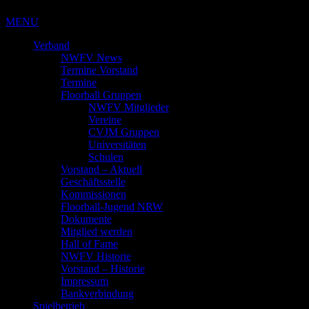
MENU
Verband
NWFV News
Termine Vorstand
Termine
Floorball Gruppen
NWFV Mitglieder
Vereine
CVJM Gruppen
Universitäten
Schulen
Vorstand – Aktuell
Geschäftsstelle
Kommissionen
Floorball-Jugend NRW
Dokumente
Mitglied werden
Hall of Fame
NWFV Historie
Vorstand – Historie
Impressum
Bankverbindung
Spielbetrieb