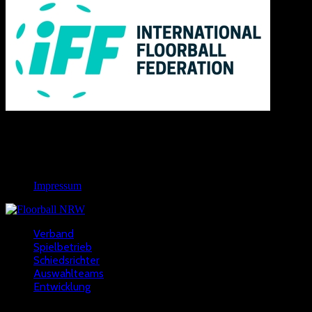
Links
Rechtliches
Impressum
Verband
Spielbetrieb
Schiedsrichter
Auswahlteams
Entwicklung
Copyright © 2022 - NWFV