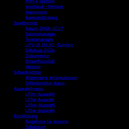
NWFV Historie
Vorstand – Historie
Impressum
Bankverbindung
Spielbetrieb
Saison 2026-2027
Saisonmanager
Teammanager
U7 / U9 / Ü 30 -Turniere
Schulcup 2026
Dokumente
Streetfloorball
Historie
Schiedsrichter
Allgemeine Informationen
Schiedsrichter Kurse
Auswahlteams
U17m-Auswahl
U17w-Auswahl
U15m-Auswahl
U15w-Auswahl
Entwicklung
Angebote für Vereine
Schulsport