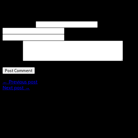
Leave A Response
Name
(required)
Email
(required)
Website
Comment
← Previous post
Next post →
What is Floorball?