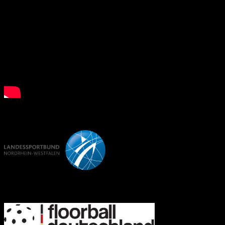
LSB NRW
FD