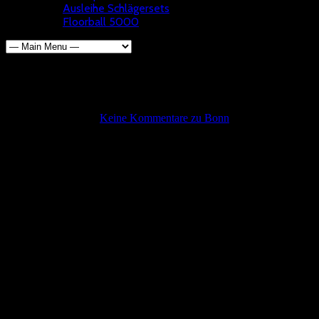
Ausleihe Schlägersets
Floorball 5000
Bonn
admin
14. Mai 2017
Keine Kommentare
zu Bonn
Adresse
SSF Bonn
Bonn
Deutschland