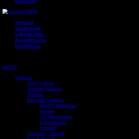
Impressum
Verband
Spielbetrieb
Schiedsrichter
Auswahlteams
Entwicklung
Copyright © 2022 - NWFV
MENU
Verband
NWFV News
Termine Vorstand
Termine
Floorball Gruppen
NWFV Mitglieder
Vereine
CVJM Gruppen
Universitäten
Schulen
Vorstand – Aktuell