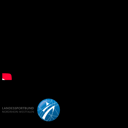
What is Floorball?
LSB NRW