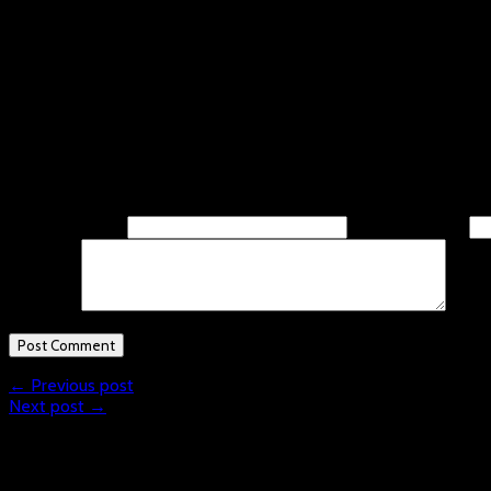
Kommende Veranstaltungen
<li>Keine Veranstaltungen an diesem Ort</li>
Leave A Response
Name
(required)
Email
(required)
Comment
← Previous post
Next post →