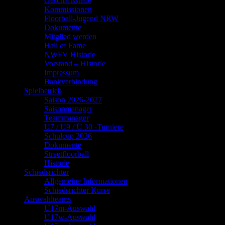
Geschäftsstelle
Kommissionen
Floorball-Jugend NRW
Dokumente
Mitglied werden
Hall of Fame
NWFV Historie
Vorstand – Historie
Impressum
Bankverbindung
Spielbetrieb
Saison 2026-2027
Saisonmanager
Teammanager
U7 / U9 / Ü 30 -Turniere
Schulcup 2026
Dokumente
Streetfloorball
Historie
Schiedsrichter
Allgemeine Informationen
Schiedsrichter Kurse
Auswahlteams
U17m-Auswahl
U17w-Auswahl