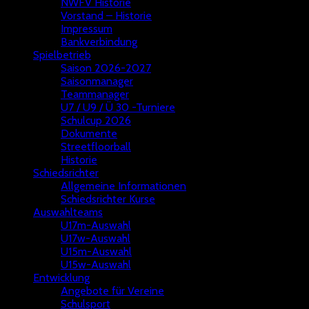
NWFV Historie
Vorstand – Historie
Impressum
Bankverbindung
Spielbetrieb
Saison 2026-2027
Saisonmanager
Teammanager
U7 / U9 / Ü 30 -Turniere
Schulcup 2026
Dokumente
Streetfloorball
Historie
Schiedsrichter
Allgemeine Informationen
Schiedsrichter Kurse
Auswahlteams
U17m-Auswahl
U17w-Auswahl
U15m-Auswahl
U15w-Auswahl
Entwicklung
Angebote für Vereine
Schulsport