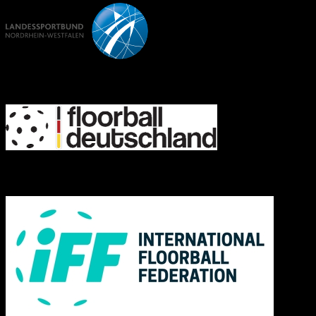
FD
IFF