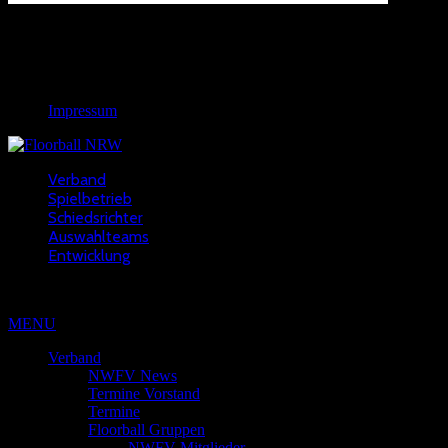
Links
Rechtliches
Impressum
Verband
Spielbetrieb
Schiedsrichter
Auswahlteams
Entwicklung
Copyright © 2022 - NWFV
MENU
Verband
NWFV News
Termine Vorstand
Termine
Floorball Gruppen
NWFV Mitglieder