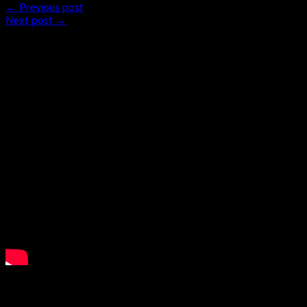
← Previous post
Next post →
What is Floorball?
LSB NRW