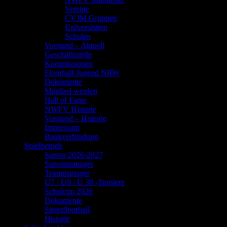
Vereine
CVJM Gruppen
Universitäten
Schulen
Vorstand – Aktuell
Geschäftsstelle
Kommissionen
Floorball-Jugend NRW
Dokumente
Mitglied werden
Hall of Fame
NWFV Historie
Vorstand – Historie
Impressum
Bankverbindung
Spielbetrieb
Saison 2026-2027
Saisonmanager
Teammanager
U7 / U9 / Ü 30 -Turniere
Schulcup 2026
Dokumente
Streetfloorball
Historie