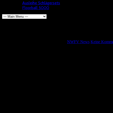
Ausleihe Schlägersets
Floorball 5000
Spiele am Wochenende
Wolfgang Kötterheinrich
20. März 2025
NWFV News
Keine Komme
Die U 15 Juniorinnen haben am Sonntag ihren letzten Spieltag. Mit d
Hochdahl.
Die Verbandsliga U 13 ist bereits am Samstag in Neukirchen zu Gast.
Auch hier ist es der letzte Spieltag, mit der DJK Holzbüttgen grün s
weiß, TV Forsbach und Heljens Haie an.
Die Regionalliga U 11 gastiert in Hochdahl. Die Mammuts Hochdahl,
Und die Landesliga Kleinfeld trifft sich in Köln bei TPSK. Neben de
Comments are closed.