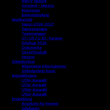
NWFV Historie
Vorstand – Historie
Impressum
Bankverbindung
Spielbetrieb
Saison 2026-2027
Saisonmanager
Teammanager
U7 / U9 / Ü 30 -Turniere
Schulcup 2026
Dokumente
Streetfloorball
Historie
Schiedsrichter
Allgemeine Informationen
Schiedsrichter Kurse
Auswahlteams
U17m-Auswahl
U17w-Auswahl
U15m-Auswahl
U15w-Auswahl
Entwicklung
Angebote für Vereine
Schulsport