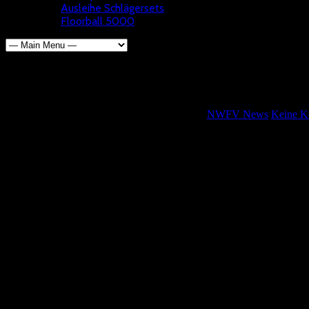
Ausleihe Schlägersets
Floorball 5000
Das Wochenende in Zahlen
Wolfgang Kötterheinrich
12. November 2024
NWFV News
Keine K
Ergebnisse aus der Regionalliga Großfeld
ASV Köln – Black Panthers Altenbochum 11-0
SG Bielefeld-Osnabrück – BSV Roxel 2 7-2
SG Bielefeld-Osnabrück – Black Panthers Altenbochum 2-8
ASV
Köln – BSV Roxel 2 6-3
SSF Dragons Bonn 3 – DJK Holzbüttgen 2 6-5
SG Hochdahl-Aachen – SG Köln-Duisburg 19-3