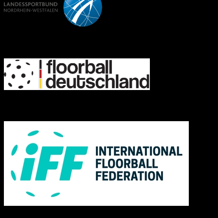
FD
IFF