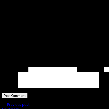
Heljens Haie – SV Rabbits Neukirchen 12-6
Verbandsliga U 11
Heljens Haie – SV Rabbits Neukirchen gelb 5-1
Mammuts Hochdahl 2 – SV Rabbits Neukirchen blau 0-6
Heljens Haie – Wölfe Duisburg 0-10
Mammuts Hochdahl 2 – SV Rabbits Neukirchen gelb 5-5 n.V.
SV Rabbits Neukirchen blau – Wölfe Duisburg 2-7
Leave A Response
Name
(required)
Email
(required)
Comment
← Previous post