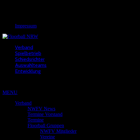
Links
Rechtliches
Impressum
Verband
Spielbetrieb
Schiedsrichter
Auswahlteams
Entwicklung
Copyright © 2022 - NWFV
MENU
Verband
NWFV News
Termine Vorstand
Termine
Floorball Gruppen
NWFV Mitglieder
Vereine