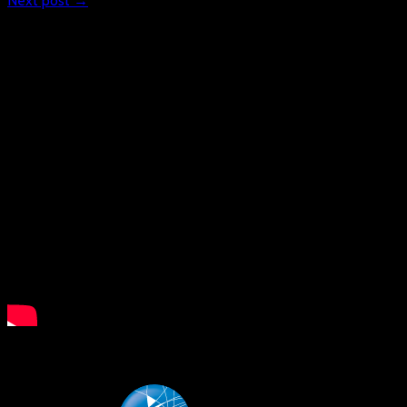
Next post →
What is Floorball?
LSB NRW