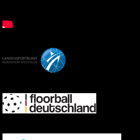
LSB NRW
FD
IFF