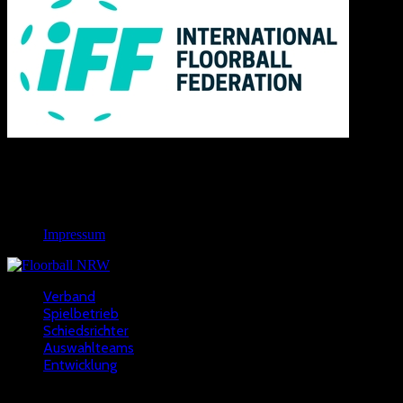
Links
Rechtliches
Impressum
Verband
Spielbetrieb
Schiedsrichter
Auswahlteams
Entwicklung
Copyright © 2022 - NWFV