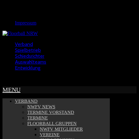
Links
Rechtliches
Impressum
Verband
Spielbetrieb
Schiedsrichter
Auswahlteams
Entwicklung
Copyright © 2022 - NWFV
MENU
VERBAND
NWFV NEWS
TERMINE VORSTAND
TERMINE
FLOORBALL GRUPPEN
NWFV MITGLIEDER
VEREINE