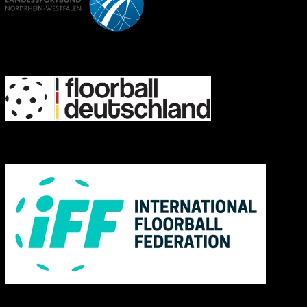
FD
IFF