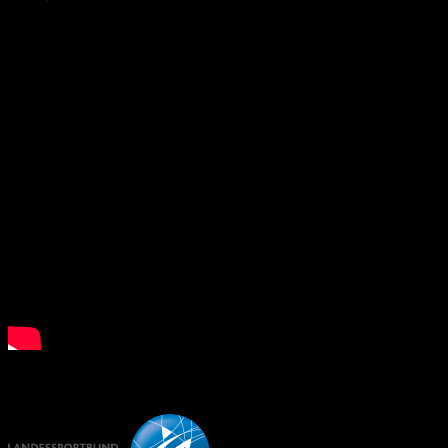
What is Floorball?
LSB NRW