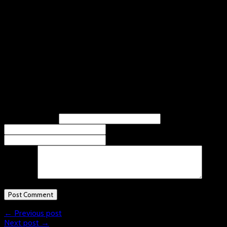
Dümptener Füchse – Steinfurter Skorpions 0:7
Die Verbandsliga Kleinfeld gastierte in Steinfurt. Der vorletzte
Spieltag erbrachte folgende Ergbnisse:
Uni Düsseldorf – SG Floorball Steinfurt 3:9
TV Kalkar – SG Floorball Steinfurt 9:14
Uni Düsseldorf – TV Kalkar 6:5
Leave A Response
Name
(required)
Email
(required)
Website
Comment
← Previous post
Next post →