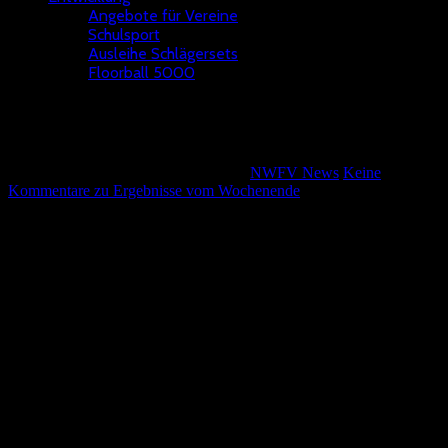
Angebote für Vereine
Schulsport
Ausleihe Schlägersets
Floorball 5000
Ergebnisse vom Wochenende
Wolfgang Kötterheinrich
3. Mai 2023
NWFV News
Keine
Kommentare
zu Ergebnisse vom Wochenende
In Hochdahl endete die Saison für die Verbandsliga U 11. hier
konnten die Refrath Tigers jedes Spiel gewinnen und wurden so
verdient Meister.
Die Ergebnisse vom letzten Spieltag:
Dümptener Füchse – TV Refrath Tigers 1:12
TSV Hochdahl – Steinfurter Skorpions 3:4
TSV Hochdahl – TV Refrath Tigers 5:8