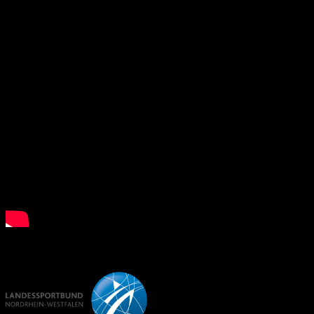
What is Floorball?
LSB NRW