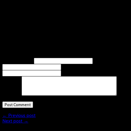
Heiligenhaus.
Die U 17 Kleinfeld trifft sich in Bonn. Hochdahl, Holzbüttgen,
Spielgemeinschaft Roxel-Ennepetal und Bonn lauten die
Teilnehmer.
Und in der Verbandsliga Kleinfeld spielen Kalkar, Holzbüttgen,
Düsseldorf und Hochdahl 2 gegeneinander.
Leave A Response
Name
(required)
Email
(required)
Website
Comment
← Previous post
Next post →