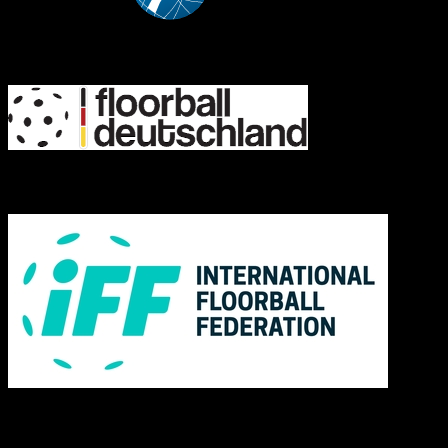
FD
IFF
Links