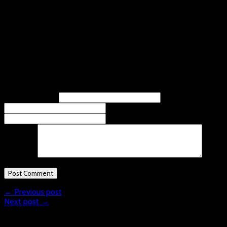
SSF Dragons Bonn und die Heljens Haie sind an den Spielen
beteiligt.
Ebenfalls in Heiligenhaus ist am Sonntag dann auch für die
Regionalliga U 11 Saisonauftakt. Neben den Heljens Haien sind
noch die Füchse aus Dümpten, die Dragons aus Bonn und die DJK
Holzbüttgen aktiv.
Leave A Response
Name
(required)
Email
(required)
Website
Comment
← Previous post
Next post →