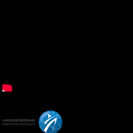
What is Floorball?
LSB NRW