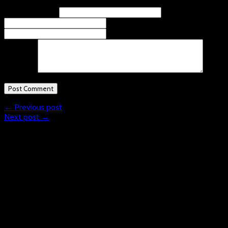
Name
(required)
Email
(required)
Website
Comment
← Previous post
Next post →
What is Floorball?