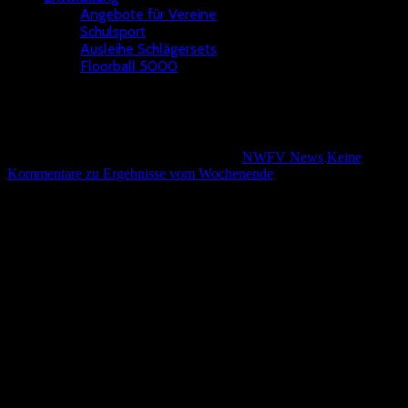
Angebote für Vereine
Schulsport
Ausleihe Schlägersets
Floorball 5000
Ergebnisse vom Wochenende
Wolfgang Kötterheinrich
15. März 2022
NWFV News
Keine
Kommentare
zu Ergebnisse vom Wochenende
Am Wochenende wurde wurde in vier Ligen gespielt. Die
Regionalliga Großfeld endete für die ersten Teams. Die Ergebnisse:
ASV Köln 2 – SSF Dragons Bonn 2 0-20
SG Hochdahl-Aachen – SSF Dragons Bonn 3-13
SG Hochdahl-Aachen – ASV Köln 2 5-4
In der Regionalliga U 15 endeten die Spiele wie folgt:
SSF Dragons Bonn – Dümptener Füchse 13-6