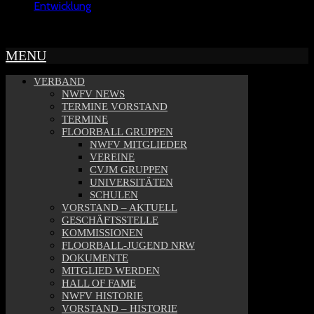
Entwicklung
Copyright © 2022 - NWFV
MENU
VERBAND
NWFV NEWS
TERMINE VORSTAND
TERMINE
FLOORBALL GRUPPEN
NWFV MITGLIEDER
VEREINE
CVJM GRUPPEN
UNIVERSITÄTEN
SCHULEN
VORSTAND – AKTUELL
GESCHÄFTSSTELLE
KOMMISSIONEN
FLOORBALL-JUGEND NRW
DOKUMENTE
MITGLIED WERDEN
HALL OF FAME
NWFV HISTORIE
VORSTAND – HISTORIE