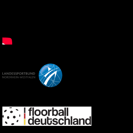
LSB NRW
FD