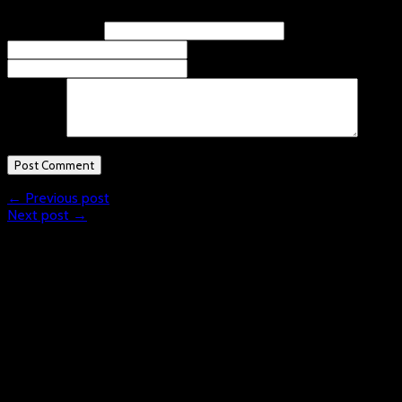
Name
(required)
Email
(required)
Website
Comment
← Previous post
Next post →
What is Floorball?