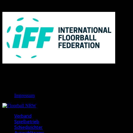
IFF
Links
Rechtliches
Impressum
Verband
Spielbetrieb
Schiedsrichter
Auswahlteams