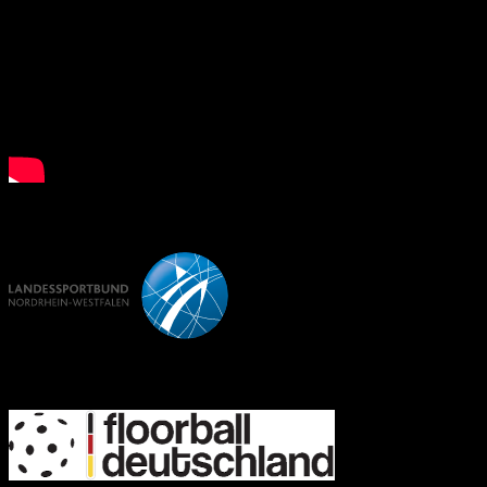
LSB NRW
FD