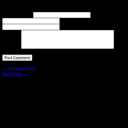
Leave A Response
Name
(required)
Email
(required)
Website
Comment
← Previous post
Next post →
What is Floorball?