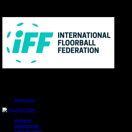
IFF
Links
Rechtliches
Impressum
Verband
Spielbetrieb
Schiedsrichter