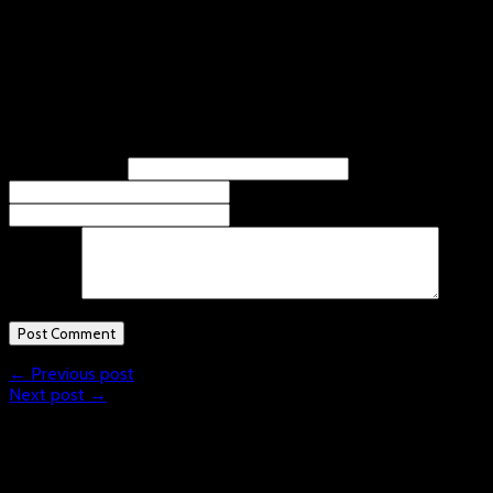
DJK Holzbüttgen – SSF Bonn 4 – 14
Leave A Response
Name
(required)
Email
(required)
Website
Comment
← Previous post
Next post →