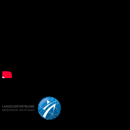
What is Floorball?
LSB NRW
FD