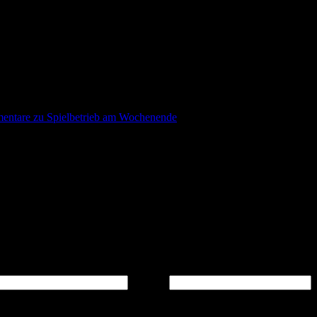
entare
zu Spielbetrieb am Wochenende
n.
ber die Gäste aus Bonn und Hochdahl erwarten.
t am Samstag die Regionalliga der U 13, am Sonntag dann die U 15.
n, 2 BL Herren), Bonn (2.BL Herren) und Roxel (2. BL Herren) statt.
Website