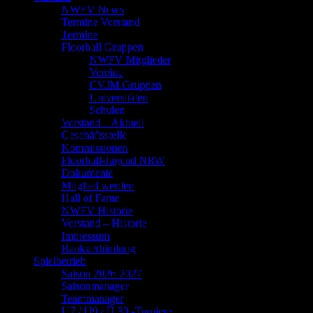
NWFV News
Termine Vorstand
Termine
Floorball Gruppen
NWFV Mitglieder
Vereine
CVJM Gruppen
Universitäten
Schulen
Vorstand – Aktuell
Geschäftsstelle
Kommissionen
Floorball-Jugend NRW
Dokumente
Mitglied werden
Hall of Fame
NWFV Historie
Vorstand – Historie
Impressum
Bankverbindung
Spielbetrieb
Saison 2026-2027
Saisonmanager
Teammanager
U7 / U9 / Ü 30 -Turniere