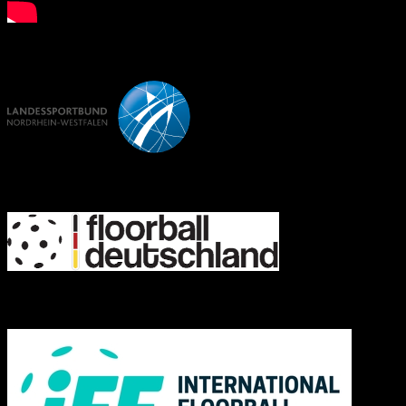
LSB NRW
FD
IFF