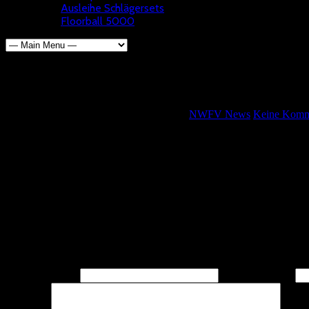
Ausleihe Schlägersets
Floorball 5000
Spielbetrieb am Wochenende
Wolfgang Kötterheinrich
12. Januar 2018
NWFV News
Keine Komm
Zahlreiche Spieltage stehen am ersten Wochenende nach den Ferien a
Die Regionalliga Großfeld trifft sich in Holzbüttgen, wo die Gastge
Die Damen spielen ihren zweiten Spieltag in Mülheim. In Bonn spiel
Daneben finden zahlreiche Bundesligaspiele in Mülheim (1. BL Dame
Leave A Response
Name
(required)
Email
(required)