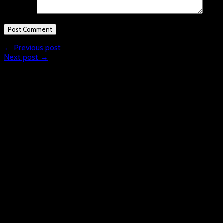
Comment
← Previous post
Next post →
What is Floorball?