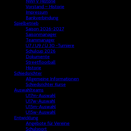
NWFV Historie
Vorstand – Historie
Impressum
Bankverbindung
Spielbetrieb
Saison 2026-2027
Saisonmanager
Teammanager
U7 / U9 / Ü 30 -Turniere
Schulcup 2026
Dokumente
Streetfloorball
Historie
Schiedsrichter
Allgemeine Informationen
Schiedsrichter Kurse
Auswahlteams
U17m-Auswahl
U17w-Auswahl
U15m-Auswahl
U15w-Auswahl
Entwicklung
Angebote für Vereine
Schulsport