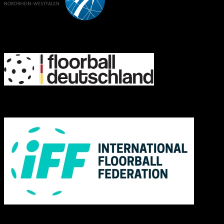
FD
IFF
Links