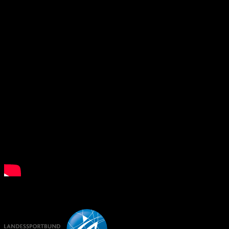
What is Floorball?
LSB NRW