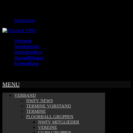
Rechtliches
Impressum
Verband
Spielbetrieb
Schiedsrichter
Auswahlteams
Entwicklung
Copyright © 2022 - NWFV
MENU
VERBAND
NWFV NEWS
TERMINE VORSTAND
TERMINE
FLOORBALL GRUPPEN
NWFV MITGLIEDER
VEREINE
CVJM GRUPPEN