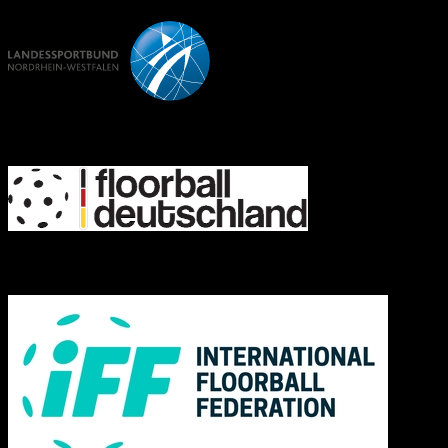
FD
IFF