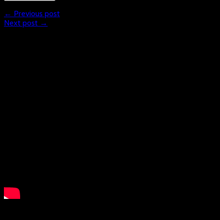
← Previous post
Next post →
What is Floorball?
LSB NRW