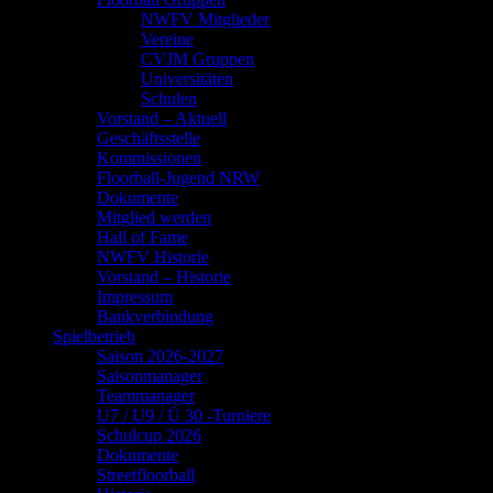
NWFV Mitglieder
Vereine
CVJM Gruppen
Universitäten
Schulen
Vorstand – Aktuell
Geschäftsstelle
Kommissionen
Floorball-Jugend NRW
Dokumente
Mitglied werden
Hall of Fame
NWFV Historie
Vorstand – Historie
Impressum
Bankverbindung
Spielbetrieb
Saison 2026-2027
Saisonmanager
Teammanager
U7 / U9 / Ü 30 -Turniere
Schulcup 2026
Dokumente
Streetfloorball