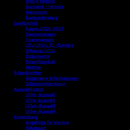
NWFV Historie
Vorstand – Historie
Impressum
Bankverbindung
Spielbetrieb
Saison 2026-2027
Saisonmanager
Teammanager
U7 / U9 / Ü 30 -Turniere
Schulcup 2026
Dokumente
Streetfloorball
Historie
Schiedsrichter
Allgemeine Informationen
Schiedsrichter Kurse
Auswahlteams
U17m-Auswahl
U17w-Auswahl
U15m-Auswahl
U15w-Auswahl
Entwicklung
Angebote für Vereine
Schulsport