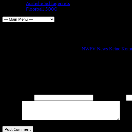
Ausleihe Schlägersets
Floorball 5000
Regionalliga U 13 startet am Sa
Wolfgang Kötterheinrich
6. Oktober 2017
NWFV News
Keine Komm
In Köln nimmt die Regionalliga U 13 ihren Spielbetrieb auf.
Am ersten Spieltag nehmen die Mannschaften von ASV Köln, SV Lö
Leave A Response
Name
(required)
Email
(required)
Comment