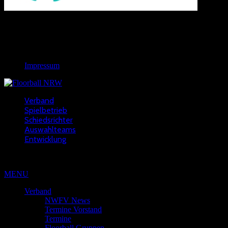
Links
Rechtliches
Impressum
Verband
Spielbetrieb
Schiedsrichter
Auswahlteams
Entwicklung
Copyright © 2022 - NWFV
MENU
Verband
NWFV News
Termine Vorstand
Termine
Floorball Gruppen