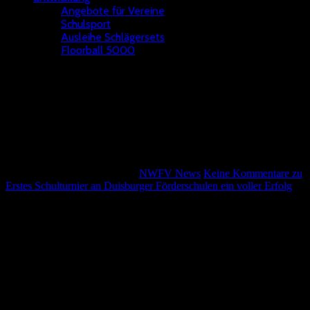
Angebote für Vereine
Schulsport
Ausleihe Schlägersets
Floorball 5000
Erstes Schulturnier an
Duisburger Förderschulen ein
voller Erfolg
Andreas Ritter
28. März 2015
NWFV News
Keine Kommentare
zu
Erstes Schulturnier an Duisburger Förderschulen ein voller Erfolg
Am Donnerstag, dem 26.03.2015, war es soweit. In der Sporthalle
der Christian-Zeller-Schule im Duisburger Süden wurde zum ersten
Mal ein schulübergreifendes Floorball-Turnier veranstaltet. Dazu
waren insgesamt sieben Mannschaften von fünf verschiedenen
Duisburger Förderschulen angereist, um sich in der Sportart
Floorball in der Wettkampfklasse II (Jahrgang 2001 und jünger)
miteinander zu messen. Während die Christian-Zeller-Schule und
die Förderschule Kopernikusstraße mit je zwei Teams antraten,
stellten die James-Rizzi-Schule, die Dahling-Schule und die Alfred-