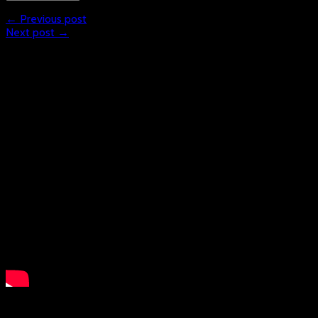
← Previous post
Next post →
What is Floorball?
LSB NRW